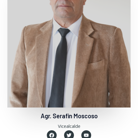
Agr. Serafin Moscoso
Vicealcalde
F
T
Y
a
w
o