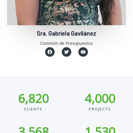
Sra. Gabriela Gavilánez
Comisión de Presupuestos
F
T
Y
a
w
o
c
i
u
e
t
t
b
t
u
o
e
b
o
r
e
k
6,820
4,000
CLIENTS
PROJECTS
3,568
1,530