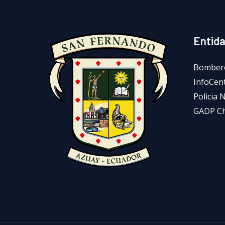
Entid
Bomber
InfoCen
Policia 
GADP C