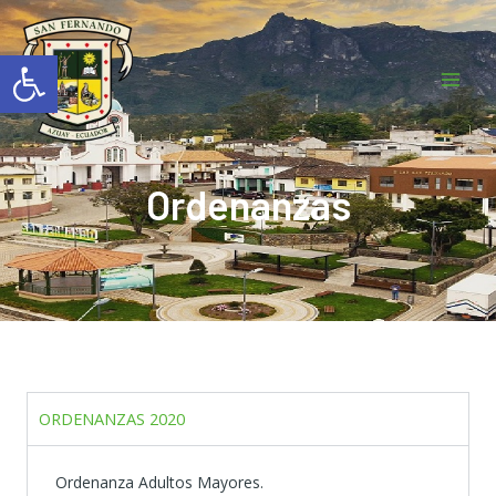
Ir
Mai
al
Abrir barra de herramientas
Men
contenido
Ordenanzas
ORDENANZAS 2020
Ordenanza Adultos Mayores.