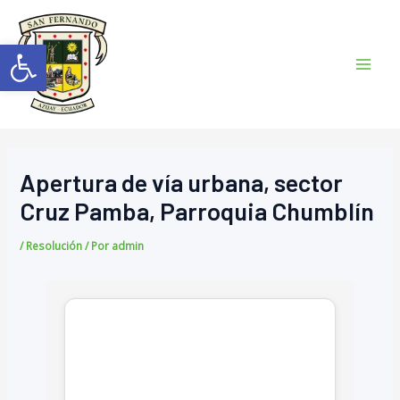
Ir
Navegación
Mai
al
de
Abrir barra de herramientas
Men
contenido
entradas
Apertura de vía urbana, sector
Cruz Pamba, Parroquia Chumblín
/
Resolución
/ Por
admin