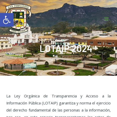
Ir
Mai
al
Abrir barra de herramientas
Men
contenido
LOTAIP 2024
La Ley Orgánica de Transparencia y Acceso a la
Información Pública (LOTAIP) garantiza y norma el ejercicio
del derecho fundamental de las personas a la información,