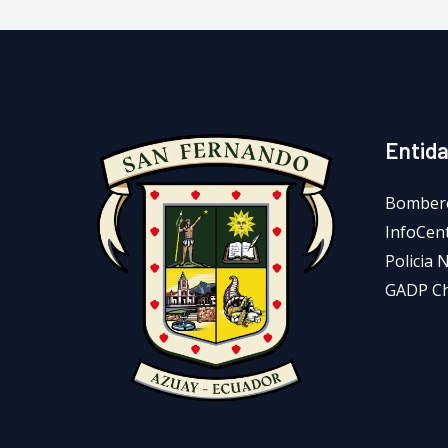
Entid
Bomber
InfoCen
Policia 
GADP C